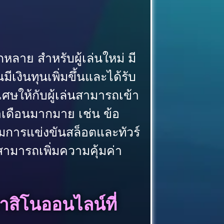
ลาย สำหรับผู้เล่นใหม่ มี
ีเงินทุนเพิ่มขึ้นและได้รับ
ษให้กับผู้เล่นสามารถเข้า
จำเดือนมากมาย เช่น ข้อ
วมการแข่งขันสล็อตและทัวร์
งสามารถเพิ่มความคุ้มค่า
สิโนออนไลน์ที่