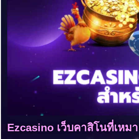
Ezcasino เว็บคาสิโนที่เหมาะ