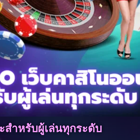
สำหรับผู้เล่นทุกระดับ