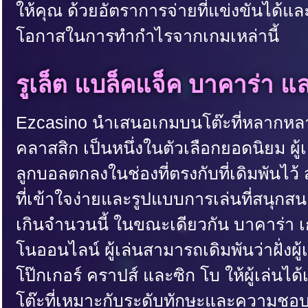
ให้คุณ ด้วยอัตราการจ่ายที่แข่งขันได้แล
โอกาสในการทำกำไรจากเกมเหล่านี้
รูเล็ต แบล็คแจ็ค บาคาร่า 
Ezcasino นำเสนอเกมบนโต๊ะที่หลากหลาย
คลาสสิก เป็นหนึ่งในตัวเลือกยอดนิยม ผู้
ลูกบอลตกลงในช่องที่ตรงกับที่เดิมพันไว้ 
ที่เข้าใจง่ายและรูปแบบการเล่นที่สนุกสน
เกินจำนวนนี้ ในขณะเดียวกัน บาคาร่า เก
โนออนไลน์ ผู้เล่นสามารถเดิมพันว่าฝั่งผู
โป๊กเกอร์ คราปส์ และซิก โบ ให้ผู้เล่นได
โต๊ะที่เหมาะกับระดับทักษะและความชอ