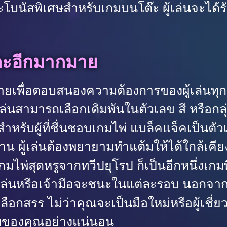
ะโบนัสพิเศษสำหรับเกมบนโต๊ะ ผู้เล่นจะได้ร
และอีกมากมาย
เพื่อตอบสนองความต้องการของผู้เล่นทุกป
เล่นสามารถเลือกเดิมพันในตัวเลข สี หรือกลุ
สำหรับผู้ที่ชื่นชอบเกมไพ่ แบล็คแจ็คเป็นตัวเ
าน ผู้เล่นต้องพยายามทำแต้มให้ได้ใกล้เคีย
มไพ่สุดหรูจากทวีปยุโรป ก็เป็นอีกหนึ่งเกม
้เล่นหรือเจ้ามือจะชนะในแต่ละรอบ นอกจากนี้
้เลือกสรร ไม่ว่าคุณจะเป็นมือใหม่หรือผู้เช
บของคุณอย่างแน่นอน