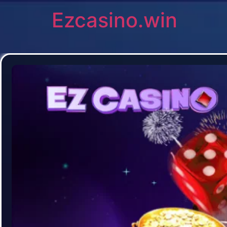
Ezcasino.win