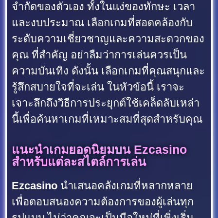
จำกัดของตัวเอง ทั้งในแง่ของทักษะ เวลา
และงบประมาณ เลือกเกมที่สอดคล้องกับ
ระดับความเชี่ยวชาญและความสะดวกของ
คุณ ที่สำคัญ อย่าลืมว่าการเล่นควรเป็น
ความบันเทิง ดังนั้น เลือกเกมที่คุณสนุกและ
รู้สึกสบายใจที่จะเล่น ในหัวข้อนี้ เราจะ
เจาะลึกถึงวิธีการประยุกต์ใช้เคล็ดลับเหล่า
นี้เพื่อค้นหาเกมที่เหมาะสมที่สุดสำหรับคุณ
แนะนำเกมยอดนิยมบน Ezcasino
สำหรับแต่ละสไตล์การเล่น
Ezcasino
นำเสนอคลังเกมที่หลากหลาย
เพื่อตอบสนองความต้องการของผู้เล่นทุก
รูปแบบ ไม่ว่าคุณจะเป็นมือใหม่ที่เพิ่งเริ่ม