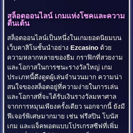
สล็อตออนไลน์ เกมแห่งโชคและความ
ตื่นเต้น
สล็อตออนไลน์เป็นหนึ่งในเกมยอดนิยมบน
เว็บคาสิโนชั้นนำอย่าง
Ezcasino
ด้วย
ความหลากหลายของธีม กราฟิกที่สวยงาม
และโอกาสในการชนะรางวัลใหญ่ เกม
ประเภทนี้ดึงดูดผู้เล่นจำนวนมาก ความน่า
สนใจของสล็อตอยู่ที่ความง่ายในการเล่น
และโอกาสที่จะได้รับเงินรางวัลมหาศาล
จากการหมุนเพียงครั้งเดียว นอกจากนี้ ยังมี
ฟีเจอร์พิเศษมากมาย เช่น ฟรีสปิน โบนัส
เกม และแจ็คพอตแบบโปรเกรสซีฟที่เพิ่ม