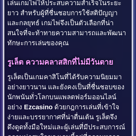
เล่นเกมไพ่ให้ประสบความสำเร็จในระยะ
ยาว สำหรับผู้ที่ชื่นชอบการใช้สติปัญญา
และกลยุทธ์ เกมไพ่จึงเป็นตัวเลือกที่น่า
สนใจที่จะท้าทายความสามารถและพัฒนา
ทักษะการเล่นของคุณ
รูเล็ต ความคลาสสิกที่ไม่มีวันตาย
รูเล็ตเป็นเกมคาสิโนที่ได้รับความนิยมมา
อย่างยาวนาน และยังคงเป็นที่ชื่นชอบของ
นักพนันทั่วโลกบนแพลตฟอร์มออนไลน์
อย่าง
Ezcasino
ด้วยกฎการเล่นที่เข้าใจ
ง่ายและบรรยากาศที่น่าตื่นเต้น รูเล็ตจึง
ดึงดูดทั้งมือใหม่และผู้เล่นที่มีประสบการณ์