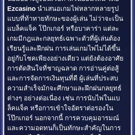
Ezcasino
นำเสนอเกมไพ่หลากหลายรูป
แบบที่ท้าทายทักษะของผู้เล่น ไม่ว่าจะเป็น
แบล็คแจ็ค โป๊กเกอร์ หรือบาคาร่า แต่ละ
เกมมีกฎและกลยุทธ์เฉพาะตัวที่ผู้เล่นต้อง
เรียนรู้และฝึกฝน การเล่นเกมไพ่ไม่ได้ขึ้น
อยู่กับโชคเพียงอย่างเดียว แต่ยังต้องอาศัย
การตัดสินใจที่ชาญฉลาด การอ่านคู่ต่อสู้
และการจัดการเงินทุนที่ดี ผู้เล่นที่ประสบ
ความสำเร็จมักจะศึกษาและฝึกฝนกลยุทธ์
ต่างๆ อย่างต่อเนื่อง เช่น การนับไพ่ในแบ
ล็คแจ็ค หรือการเข้าใจอัตราต่อรองใน
โป๊กเกอร์ นอกจากนี้ การควบคุมอารมณ์
และความอดทนก็เป็นทักษะสำคัญในการ