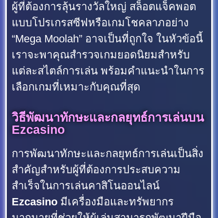
ผู้ที่ต้องการลุ้นรางวัลใหญ่ สล็อตแจ็คพอต
แบบโปรเกรสซีฟหรือเกมโชคลาภอย่าง
“Mega Moolah” อาจเป็นที่ถูกใจ ในหัวข้อนี้
เราจะพาคุณสำรวจเกมยอดนิยมสำหรับ
แต่ละสไตล์การเล่น พร้อมคำแนะนำในการ
เลือกเกมที่เหมาะกับคุณที่สุด
วิธีพัฒนาทักษะและกลยุทธ์การเล่นบน
Ezcasino
การพัฒนาทักษะและกลยุทธ์การเล่นเป็นสิ่ง
สำคัญสำหรับผู้ที่ต้องการประสบความ
สำเร็จในการเล่นคาสิโนออนไลน์
Ezcasino
มีเครื่องมือและทรัพยากร
มากมายที่ช่วยให้ผู้เล่นสามารถพัฒนาฝีมือ