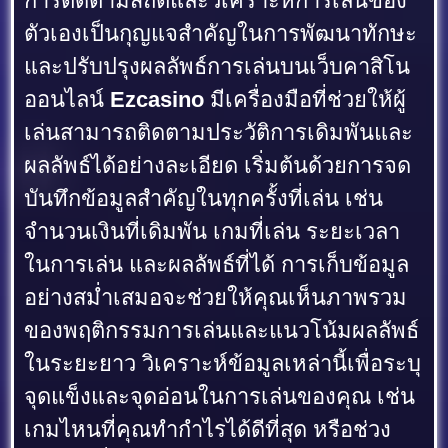
การติดตามสถิติและวิเคราะห์การเล่นของ
ตัวเองเป็นกุญแจสำคัญในการพัฒนาทักษะ
และปรับปรุงผลลัพธ์การเล่นบนเว็บคาสิโน
ออนไลน์
Ezcasino
มีเครื่องมือที่ช่วยให้ผู้
เล่นสามารถติดตามประวัติการเดิมพันและ
ผลลัพธ์ได้อย่างละเอียด เริ่มต้นด้วยการจด
บันทึกข้อมูลสำคัญในทุกครั้งที่เล่น เช่น
จำนวนเงินที่เดิมพัน เกมที่เล่น ระยะเวลา
ในการเล่น และผลลัพธ์ที่ได้ การเก็บข้อมูล
อย่างสม่ำเสมอจะช่วยให้คุณเห็นภาพรวม
ของพฤติกรรมการเล่นและแนวโน้มผลลัพธ์
ในระยะยาว วิเคราะห์ข้อมูลเหล่านี้เพื่อระบุ
จุดแข็งและจุดอ่อนในการเล่นของคุณ เช่น
เกมไหนที่คุณทำกำไรได้ดีที่สุด หรือช่วง