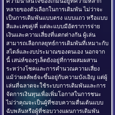
ความน่าสนใจของเกมนี้อยู่ที่ความหลาก
หลายของตัวเลือกในการเดิมพัน ไม่ว่าจะ
เป็นการเดิมพันแบบตรง แบบแถว หรือแบบ
สีและเลขคู่/คี่ แต่ละแบบมีอัตราการจ่าย
เงินและความเสี่ยงที่แตกต่างกัน ผู้เล่น
สามารถเลือกกลยุทธ์การเดิมพันที่เหมาะกับ
สไตล์และงบประมาณของตนเอง นอกจาก
นี้ เสน่ห์ของรูเล็ตยังอยู่ที่การผสมผสาน
ระหว่างโชคและการคำนวณความเสี่ยง
แม้ว่าผลลัพธ์จะขึ้นอยู่กับความบังเอิญ แต่ผู้
เล่นที่ฉลาดจะใช้ระบบการเดิมพันและการ
จัดการเงินทุนเพื่อเพิ่มโอกาสในการชนะ
ไม่ว่าคุณจะเป็นผู้ที่ชอบความตื่นเต้นแบบ
ฉับพลันหรือผู้ที่ชอบวางแผนการเดิมพัน