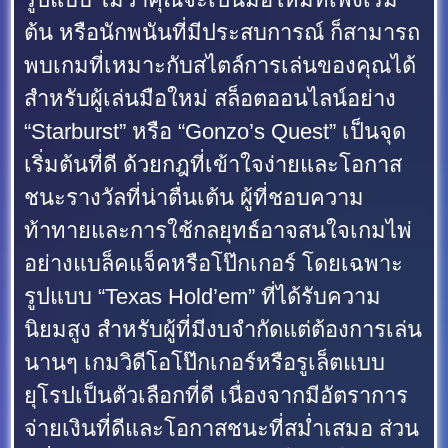
ต้น หรือนักพนันที่มีประสบการณ์ ก็สามารถ
พบเกมที่เหมาะกับสไตล์การเล่นของคุณได้
สำหรับผู้เล่นมือใหม่ สล็อตออนไลน์อย่าง
“Starburst” หรือ “Gonzo’s Quest” เป็นจุด
เริ่มต้นที่ดี ด้วยกฎที่เข้าใจง่ายและโอกาส
ชนะรางวัลที่น่าตื่นเต้น ผู้ที่ชอบความ
ท้าทายและการใช้กลยุทธ์อาจสนใจเกมไพ่
อย่างแบล็คแจ็คหรือโป๊กเกอร์ โดยเฉพาะ
รูปแบบ “Texas Hold’em” ที่ได้รับความ
นิยมสูง สำหรับผู้ที่มีงบจำกัดแต่ต้องการเล่น
นานๆ เกมวิดีโอโป๊กเกอร์หรือรูเล็ตแบบ
ยุโรปเป็นตัวเลือกที่ดี เนื่องจากมีอัตราการ
จ่ายเงินที่ดีและโอกาสชนะที่สม่ำเสมอ ส่วน