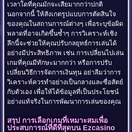
เวลาใดที่คุณมักจะเสียมากกว่าปกติ
นอกจากนี้ ให้สังเกตรูปแบบการตัดสินใจ
ของคุณในสถานการณ์ต่างๆ เพื่อระบุข้อผิด
พลาดที่อาจเกิดขึ้นซ้ำๆ การวิเคราะห์เชิง
ลึกนี้จะช่วยให้คุณปรับกลยุทธ์การเล่นได้
อย่างมีประสิทธิภาพ เช่น การเปลี่ยนไปเล่น
เกมที่คุณมีทักษะมากกว่า หรือการปรับ
เปลี่ยนวิธีการจัดการเงินทุน อย่าลืมว่าการ
วิเคราะห์ควรทำอย่างเป็นกลางและซื่อสัตย์
กับตัวเอง เพื่อให้ได้ข้อมูลที่เป็นประโยชน์
อย่างแท้จริงในการพัฒนาการเล่นของคุณ
สรุป การเลือกเกมที่เหมาะสมเพื่อ
ประสบการณ์ที่ดีที่สุดบน Ezcasino