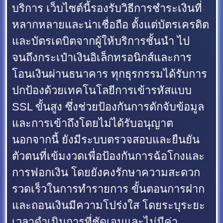
บริการ เว็บไซต์นี้รองรับวิธีการชำระเงินที่
หลากหลายและน่าเชื่อถือ ตั้งแต่บัตรเครดิต
และบัตรเดบิตจากผู้ให้บริการชั้นนำ ไป
จนถึงกระเป๋าเงินอิเล็กทรอนิกส์และการ
โอนเงินผ่านธนาคาร ทุกธุรกรรมได้รับการ
ปกป้องด้วยเทคโนโลยีการเข้ารหัสแบบ
SSL ขั้นสูง ซึ่งช่วยป้องกันการดักจับข้อมูล
และการเข้าถึงโดยไม่ได้รับอนุญาต
นอกจากนี้ ยังมีระบบตรวจสอบและยืนยัน
ตัวตนที่เข้มงวดเพื่อป้องกันการฉ้อโกงและ
การฟอกเงิน โดยยังคงรักษาความสะดวก
รวดเร็วในการทำรายการ ขั้นตอนการฝาก
และถอนเงินมีความโปร่งใส โดยระบุระยะ
เวลาดำเนินการที่ชัดเจนและไม่มีค่า