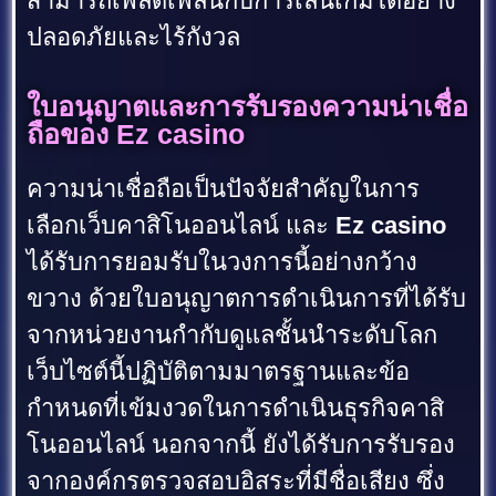
สามารถเพลิดเพลินกับการเล่นเกมได้อย่าง
ปลอดภัยและไร้กังวล
ใบอนุญาตและการรับรองความน่าเชื่อ
ถือของ Ez casino
ความน่าเชื่อถือเป็นปัจจัยสำคัญในการ
เลือกเว็บคาสิโนออนไลน์ และ
Ez casino
ได้รับการยอมรับในวงการนี้อย่างกว้าง
ขวาง ด้วยใบอนุญาตการดำเนินการที่ได้รับ
จากหน่วยงานกำกับดูแลชั้นนำระดับโลก
เว็บไซต์นี้ปฏิบัติตามมาตรฐานและข้อ
กำหนดที่เข้มงวดในการดำเนินธุรกิจคาสิ
โนออนไลน์ นอกจากนี้ ยังได้รับการรับรอง
จากองค์กรตรวจสอบอิสระที่มีชื่อเสียง ซึ่ง