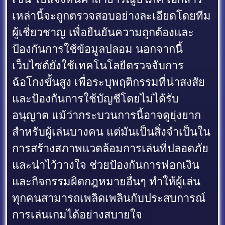
เหล่านี้จะถูกตรวจสอบอย่างละเอียดโดยทีม
ผู้เชี่ยวชาญ เพื่อยืนยันความถูกต้องและ
ป้องกันการใช้ข้อมูลปลอม นอกจากนี้
เว็บไซต์ยังใช้เทคโนโลยีตรวจจับการ
ฉ้อโกงขั้นสูง เพื่อระบุพฤติกรรมที่น่าสงสัย
และป้องกันการใช้บัญชีโดยไม่ได้รับ
อนุญาต แม้ว่ากระบวนการนี้อาจดูยุ่งยาก
สำหรับผู้เล่นบางคน แต่มันเป็นสิ่งจำเป็นใน
การสร้างสภาพแวดล้อมการเล่นที่ปลอดภัย
และน่าไว้วางใจ ช่วยป้องกันการฟอกเงิน
และกิจกรรมผิดกฎหมายอื่นๆ ทำให้ผู้เล่น
ทุกคนสามารถเพลิดเพลินกับประสบการณ์
การเล่นเกมได้อย่างสบายใจ