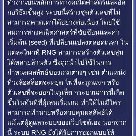
ทำงานบนหลักการทางคณิตศาสตร์และอัล
กอริธึมขั้นสูง ระบบนี้สร้างชุดตัวเลขที่ไม่
สามารถคาดเดาได้อย่างต่อเนื่อง โดยใช้
สมการทางคณิตศาสตร์ที่ซับซ้อนและค่า
เริ่มต้น (seed) ที่เปลี่ยนแปลงตลอดเวลา ใน
แต่ละวินาที RNG สามารถสร้างตัวเลขสุ่ม
ได้หลายล้านตัว ซึ่งถูกนำไปใช้ในการ
กำหนดผลลัพธ์ของเกมต่างๆ เช่น ตำแหน่ง
ที่วงล้อสล็อตจะหยุด ไพ่ที่จะถูกแจก หรือ
ตัวเลขที่จะออกในรูเล็ต กระบวนการนี้เกิด
ขึ้นในทันทีที่ผู้เล่นเริ่มเกม ทำให้ไม่มีใคร
สามารถทำนายหรือควบคุมผลลัพธ์ได้
แม้แต่ผู้ดูแลระบบของเว็บไซต์เอง นอกจาก
นี้ ระบบ RNG ยังได้รับการออกแบบให้