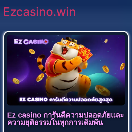
Ezcasino.win
Ez casino การันตีความปลอดภัยและ
ความยุติธรรมในทุกการเดิมพัน