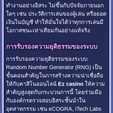
ทำงานอย่างอิสระ ไม่ขึ้นกับปัจจัยภายนอก
ใดๆ เช่น ประวัติการเล่นของผู้เล่น หรือยอด
เงินในบัญชี ทำให้มั่นใจได้ว่าทุกการเล่นมี
โอกาสชนะเท่าเทียมกันอย่างแท้จริง
การรับรองความยุติธรรมของระบบ
การรับรองความยุติธรรมของระบบ
Random Number Generator (RNG) เป็น
ขั้นตอนสำคัญในการสร้างความน่าเชื่อถือ
ให้กับคาสิโนออนไลน์
Ez casino
ให้ความ
สำคัญสูงสุดกับกระบวนการนี้ โดยร่วมมือ
กับองค์กรตรวจสอบอิสระชั้นนำใน
อุตสาหกรรม เช่น eCOGRA, iTech Labs