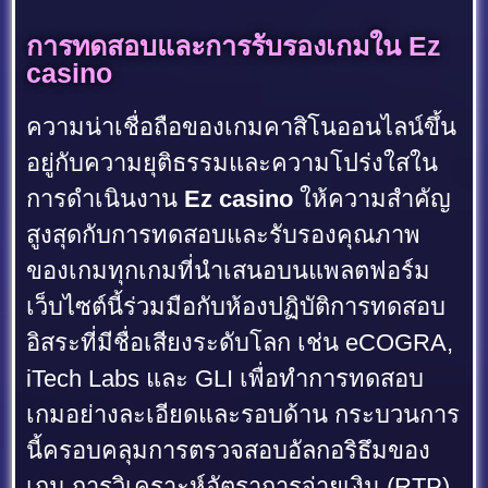
การทดสอบและการรับรองเกมใน Ez
casino
ความน่าเชื่อถือของเกมคาสิโนออนไลน์ขึ้น
อยู่กับความยุติธรรมและความโปร่งใสใน
การดำเนินงาน
Ez casino
ให้ความสำคัญ
สูงสุดกับการทดสอบและรับรองคุณภาพ
ของเกมทุกเกมที่นำเสนอบนแพลตฟอร์ม
เว็บไซต์นี้ร่วมมือกับห้องปฏิบัติการทดสอบ
อิสระที่มีชื่อเสียงระดับโลก เช่น eCOGRA,
iTech Labs และ GLI เพื่อทำการทดสอบ
เกมอย่างละเอียดและรอบด้าน กระบวนการ
นี้ครอบคลุมการตรวจสอบอัลกอริธึมของ
เกม การวิเคราะห์อัตราการจ่ายเงิน (RTP)