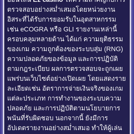
ตรวจสอบอย่างสม่ำเสมอโดยหน่วยงาน
อิสระที่ได้รับการยอมรับในอุตสาหกรรม
เช่น eCOGRA หรือ GLI รายงานเหล่านี้
ครอบคลุมหลายด้าน ได้แก่ ความยุติธรรม
ของเกม ความถูกต้องของระบบสุ่ม (RNG)
ความปลอดภัยของข้อมูล และการปฏิบัติ
ตามกฎระเบียบ ผลการตรวจสอบจะถูกเผย
แพร่บนเว็บไซต์อย่างเปิดเผย โดยแสดงราย
ละเอียดเช่น อัตราการจ่ายเงินจริงของเกม
แต่ละประเภท การทำงานของระบบความ
ปลอดภัย และการปฏิบัติตามนโยบายการ
พนันที่รับผิดชอบ นอกจากนี้ ยังมีการ
อัปเดตรายงานอย่างสม่ำเสมอ ทำให้ผู้เล่น