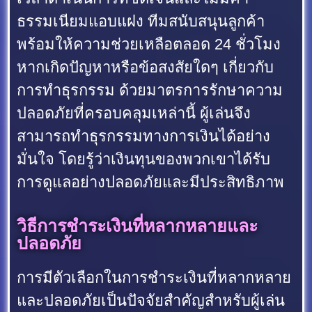
ธรรมเนียมแอบแฝง ทีมสนับสนุนลูกค้า
พร้อมให้ความช่วยเหลือตลอด 24 ชั่วโมง
หากเกิดปัญหาหรือข้อสงสัยใดๆ เกี่ยวกับ
การทำธุรกรรม ด้วยมาตรการรักษาความ
ปลอดภัยที่ครอบคลุมเหล่านี้ ผู้เล่นจึง
สามารถทำธุรกรรมทางการเงินได้อย่าง
มั่นใจ โดยรู้ว่าเงินทุนของพวกเขาได้รับ
การดูแลอย่างปลอดภัยและมีประสิทธิภาพ
วิธีการชำระเงินที่หลากหลายและ
ปลอดภัย
การมีตัวเลือกในการชำระเงินที่หลากหลาย
และปลอดภัยเป็นปัจจัยสำคัญสำหรับผู้เล่น