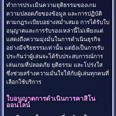
ทำการประเมินความยุติธรรมของเกม
ความปลอดภัยของข้อมูล และการปฏิบัติ
ตามกฎระเบียบอย่างสม่ำเสมอ การได้รับใบ
อนุญาตและการรับรองเหล่านี้ไม่เพียงแต่
แสดงถึงความมุ่งมั่นในการดำเนินธุรกิจ
อย่างมีจริยธรรมเท่านั้น แต่ยังเป็นการรับ
ประกันว่าผู้เล่นจะได้รับประสบการณ์การ
เล่นเกมที่ปลอดภัย ยุติธรรม และโปร่งใส
ซึ่งช่วยสร้างความมั่นใจให้กับผู้เล่นทุกคนที่
เลือกใช้บริการ
ใบอนุญาตการดำเนินการคาสิโน
ออนไลน์