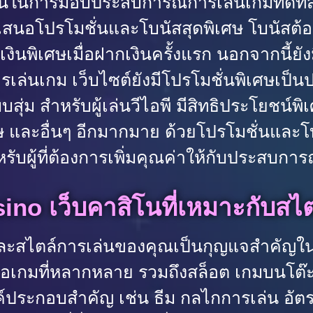
ั่นในการมอบประสบการณ์การเล่นเกมที่ดีที่สุ
ำเสนอโปรโมชั่นและโบนัสสุดพิเศษ โบนัสต้อน
งินพิเศษเมื่อฝากเงินครั้งแรก นอกจากนี้ยั
การเล่นเกม เว็บไซต์ยังมีโปรโมชั่นพิเศษเป็
ม สำหรับผู้เล่นวีไอพี มีสิทธิประโยชน์พิเศษ
เศษ และอื่นๆ อีกมากมาย ด้วยโปรโมชั่นและ
รับผู้ที่ต้องการเพิ่มคุณค่าให้กับประสบก
sino เว็บคาสิโนที่เหมาะกับสไ
และสไตล์การเล่นของคุณเป็นกุญแจสำคัญใน
อเกมที่หลากหลาย รวมถึงสล็อต เกมบนโต๊ะ 
ค์ประกอบสำคัญ เช่น ธีม กลไกการเล่น อั