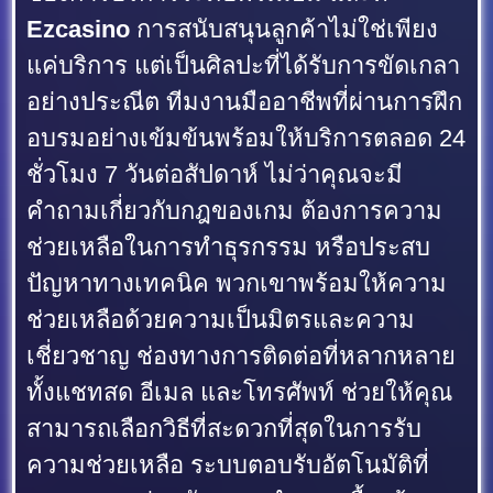
Ezcasino
การสนับสนุนลูกค้าไม่ใช่เพียง
แค่บริการ แต่เป็นศิลปะที่ได้รับการขัดเกลา
อย่างประณีต ทีมงานมืออาชีพที่ผ่านการฝึก
อบรมอย่างเข้มข้นพร้อมให้บริการตลอด 24
ชั่วโมง 7 วันต่อสัปดาห์ ไม่ว่าคุณจะมี
คำถามเกี่ยวกับกฎของเกม ต้องการความ
ช่วยเหลือในการทำธุรกรรม หรือประสบ
ปัญหาทางเทคนิค พวกเขาพร้อมให้ความ
ช่วยเหลือด้วยความเป็นมิตรและความ
เชี่ยวชาญ ช่องทางการติดต่อที่หลากหลาย
ทั้งแชทสด อีเมล และโทรศัพท์ ช่วยให้คุณ
สามารถเลือกวิธีที่สะดวกที่สุดในการรับ
ความช่วยเหลือ ระบบตอบรับอัตโนมัติที่