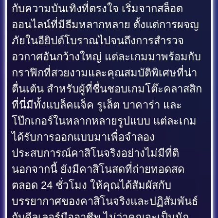
กับความบันเทิงที่ตรงใจ เริ่มจากสล็อต
ออนไลน์ที่มีธีมหลากหลาย ตั้งแต่การผจญ
ภัยในอียิปต์โบราณไปจนถึงการสำรวจ
อวกาศอันกว้างใหญ่ แต่ละเกมมาพร้อมกับ
กราฟิกที่สวยงามและคุณสมบัติพิเศษที่น่า
ตื่นเต้น สำหรับผู้ที่ชื่นชอบเกมโต๊ะคลาสสิก
ที่นี่มีทั้งแบล็คแจ็ค รูเล็ต บาคาร่า และ
โป๊กเกอร์ในหลากหลายรูปแบบ แต่ละเกม
ได้รับการออกแบบมาเพื่อจำลอง
ประสบการณ์คาสิโนจริงอย่างไม่มีที่ติ
นอกจากนี้ ยังมีคาสิโนสดที่ถ่ายทอดสด
ตลอด 24 ชั่วโมง ให้คุณได้สัมผัสกับ
บรรยากาศของคาสิโนจริงและปฏิสัมพันธ์
กับดีลเลอร์มืออาชีพ ไม่ว่าคุณจะเป็นนัก