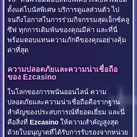
ตั้งแต่โบนัสพิเศษ บริการดูแลส่วนตัว ไป
จนถึงโอกาสในการร่วมกิจกรรมสุดเอ็กซ์คลู
ซีฟ ทุกการเดิมพันของคุณมีค่า และที่นี่
พร้อมตอบแทนความภักดีของคุณอย่างคุ้ม
ค่าที่สุด
ความปลอดภัยและความน่าเชื่อถือ
ของ Ezcasino
ในโลกของการพนันออนไลน์ ความ
ปลอดภัยและความน่าเชื่อถือคือรากฐาน
สำคัญของประสบการณ์ที่ยอดเยี่ยม และนี่
คือสิ่งที่
Ezcasino
ให้ความสำคัญสูงสุด
ด้วยใบอนุญาตที่ได้รับการรับรองจากหน่วย