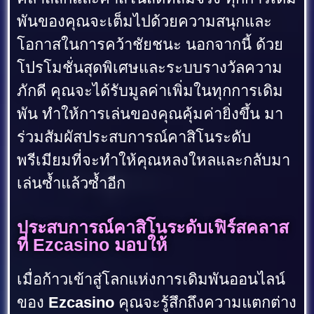
พันของคุณจะเต็มไปด้วยความสนุกและ
โอกาสในการคว้าชัยชนะ นอกจากนี้ ด้วย
โปรโมชั่นสุดพิเศษและระบบรางวัลความ
ภักดี คุณจะได้รับมูลค่าเพิ่มในทุกการเดิม
พัน ทำให้การเล่นของคุณคุ้มค่ายิ่งขึ้น มา
ร่วมสัมผัสประสบการณ์คาสิโนระดับ
พรีเมียมที่จะทำให้คุณหลงใหลและกลับมา
เล่นซ้ำแล้วซ้ำอีก
ประสบการณ์คาสิโนระดับเฟิร์สคลาส
ที่ Ezcasino มอบให้
เมื่อก้าวเข้าสู่โลกแห่งการเดิมพันออนไลน์
ของ
Ezcasino
คุณจะรู้สึกถึงความแตกต่าง