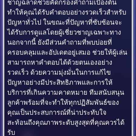
ชาญฉลาดช่วยคัดกรองคำถามเบื้องต้น
ทำให้คุณได้รับคำตอบอย่างรวดเร็วสำหรับ
ปัญหาทั่วไป ในขณะที่ปัญหาที่ซับซ้อนจะ
ได้รับการดูแลโดยผู้เชี่ยวชาญเฉพาะทาง
นอกจากนี้ ยังมีส่วนคำถามที่พบบ่อยที่
ครอบคลุมและอัปเดตอยู่เสมอ ช่วยให้ผู้เล่น
สามารถหาคำตอบได้ด้วยตนเองอย่าง
รวดเร็ว ด้วยความมุ่งมั่นในการแก้ไข
ปัญหาอย่างมีประสิทธิภาพและการให้
บริการที่เกินความคาดหมาย ทีมสนับสนุน
ลูกค้าพร้อมที่จะทำให้ทุกปฏิสัมพันธ์ของ
คุณเป็นประสบการณ์ที่น่าประทับใจ
สะท้อนถึงคุณภาพระดับสูงสุดที่คุณควรได้
รับ