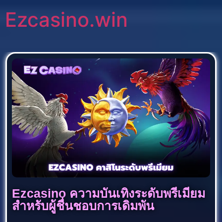
Ezcasino.win
Ezcasino ความบันเทิงระดับพรีเมียม
สำหรับผู้ชื่นชอบการเดิมพัน