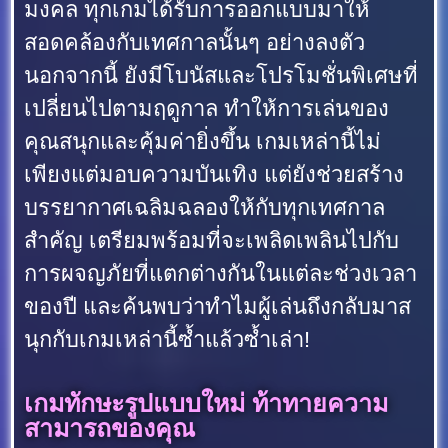
มงคล ทุกเกมได้รับการออกแบบมาให้
สอดคล้องกับเทศกาลนั้นๆ อย่างลงตัว
นอกจากนี้ ยังมีโบนัสและโปรโมชั่นพิเศษที่
เปลี่ยนไปตามฤดูกาล ทำให้การเล่นของ
คุณสนุกและคุ้มค่ายิ่งขึ้น เกมเหล่านี้ไม่
เพียงแต่มอบความบันเทิง แต่ยังช่วยสร้าง
บรรยากาศเฉลิมฉลองให้กับทุกเทศกาล
สำคัญ เตรียมพร้อมที่จะเพลิดเพลินไปกับ
การผจญภัยที่แตกต่างกันในแต่ละช่วงเวลา
ของปี และค้นพบว่าทำไมผู้เล่นถึงกลับมาส
นุกกับเกมเหล่านี้ซ้ำแล้วซ้ำเล่า!
เกมทักษะรูปแบบใหม่ ท้าทายความ
สามารถของคุณ