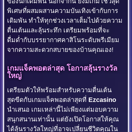
ของนักเดิมพัน นอกจากนี้ ยังมีเกมโชว์สุด
พิเศษที่ผสมผสานความบันเทิงเข้ากับการ
เดิมพัน ทำให้ทุกช่วงเวลาเต็มไปด้วยความ
ตื่นเต้นและลุ้นระทึก เตรียมพร้อมที่จะ
ดื่มด่ำกับบรรยากาศคาสิโนระดับพรีเมียม
จากความสะดวกสบายของบ้านคุณเอง!
เกมแจ็คพอตล่าสุด โอกาสลุ้นรางวัล
ใหญ่
เตรียมตัวให้พร้อมสำหรับความตื่นเต้น
สุดขีดกับเกมแจ็คพอตล่าสุดที่
Ezcasino
นำเสนอ เกมเหล่านี้ไม่เพียงแต่มอบความ
สนุกสนานเท่านั้น แต่ยังเปิดโอกาสให้คุณ
ได้ลุ้นรางวัลใหญ่ที่อาจเปลี่ยนชีวิตคุณใน