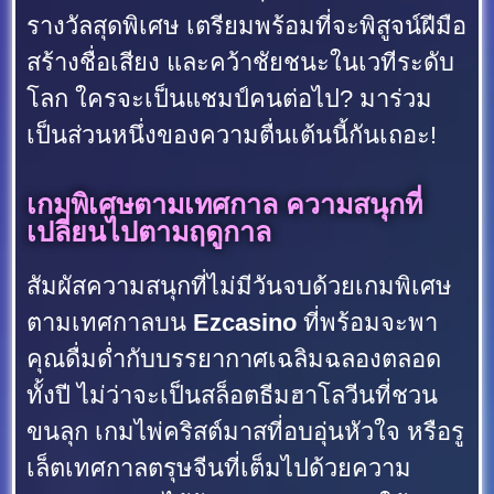
รางวัลสุดพิเศษ เตรียมพร้อมที่จะพิสูจน์ฝีมือ
สร้างชื่อเสียง และคว้าชัยชนะในเวทีระดับ
โลก ใครจะเป็นแชมป์คนต่อไป? มาร่วม
เป็นส่วนหนึ่งของความตื่นเต้นนี้กันเถอะ!
เกมพิเศษตามเทศกาล ความสนุกที่
เปลี่ยนไปตามฤดูกาล
สัมผัสความสนุกที่ไม่มีวันจบด้วยเกมพิเศษ
ตามเทศกาลบน
Ezcasino
ที่พร้อมจะพา
คุณดื่มด่ำกับบรรยากาศเฉลิมฉลองตลอด
ทั้งปี ไม่ว่าจะเป็นสล็อตธีมฮาโลวีนที่ชวน
ขนลุก เกมไพ่คริสต์มาสที่อบอุ่นหัวใจ หรือรู
เล็ตเทศกาลตรุษจีนที่เต็มไปด้วยความ