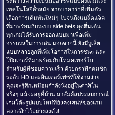
ระหว่างความเป็นมืออาชีพแบบดั้งเดิมและ
เทคโนโลยีล้ำสมัย จากบาคาร่าที่เพิ่มตัว
เลือกการเดิมพันใหม่ๆ ไปจนถึงแบล็คแจ็ค
ที่มาพร้อมกับระบบ side bets สุดตื่นเต้น
ทุกเกมได้รับการออกแบบมาเพื่อเพิ่ม
อรรถรสในการเล่น นอกจากนี้ ยังมีรูเล็ต
แบบหลายลูกที่เพิ่มโอกาสในการชนะ และ
โป๊กเกอร์ที่มาพร้อมกับโหมดเทอร์โบ
สำหรับผู้ที่ชอบความเร็ว ด้วยกราฟิกคมชัด
ระดับ HD และอินเตอร์เฟซที่ใช้งานง่าย
คุณจะรู้สึกเหมือนกำลังนั่งอยู่ในคาสิโน
จริงๆ แม้จะอยู่ที่บ้าน มาสัมผัสประสบการณ์
เกมโต๊ะรูปแบบใหม่ที่ยังคงเสน่ห์ของเกม
คลาสสิกไว้อย่างลงตัว!