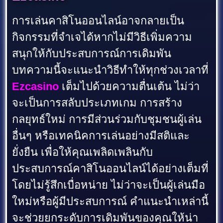
การเล่นคาสิโนออนไลน์อาจกลายเป็น
กิจกรรมที่จำเจได้หากไม่มีวิธีเพิ่มความ
สนุกให้กับประสบการณ์การเดิมพัน
บทความนี้จะแนะนำวิธีทำให้ทุกช่วงเวลาที่
Ezcasino
เต็มไปด้วยความตื่นเต้น ไม่ว่า
จะเป็นการสลับประเภทเกม การสร้าง
กลยุทธ์ใหม่ การมีส่วนร่วมกับชุมชนผู้เล่น
อื่นๆ หรือเทคนิคการเล่นอย่างมีสติและ
ยั่งยืน เพื่อให้คุณเพลิดเพลินกับ
ประสบการณ์คาสิโนออนไลน์ได้อย่างเต็มที่
โดยไม่รู้สึกเบื่อหน่าย ไม่ว่าจะเป็นผู้เล่นมือ
ใหม่หรือผู้มีประสบการณ์ คำแนะนำเหล่านี้
จะช่วยยกระดับการเดิมพันของคุณให้น่า