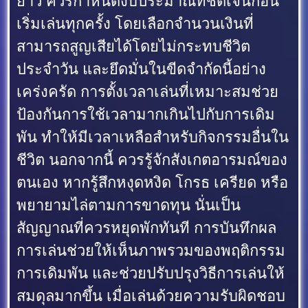
ยาว ควรกำหนดงบประมาณที่ชัดเจนก่อน
เริ่มเล่นทุกครั้ง โดยเลือกจำนวนเงินที่
สามารถสูญเสียได้โดยไม่กระทบชีวิต
ประจำวัน และยึดมั่นในขีดจำกัดนี้อย่าง
เคร่งครัด การตั้งเวลาเล่นที่เหมาะสมช่วย
ป้องกันการใช้เวลามากเกินไปกับการเดิม
พัน ทำให้มีเวลาเหลือสำหรับกิจกรรมอื่นใน
ชีวิต นอกจากนี้ ควรรู้จักสังเกตอารมณ์ของ
ตนเอง หากรู้สึกหงุดหงิด โกรธ เครียด หรือ
พยายามไล่ตามการขาดทุน นั่นเป็น
สัญญาณที่ควรหยุดพักทันที การบันทึกผล
การเล่นช่วยให้เห็นภาพรวมของพฤติกรรม
การเดิมพัน และช่วยปรับปรุงวิธีการเล่นให้
สมดุลมากขึ้น เมื่อเล่นด้วยความรับผิดชอบ