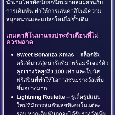
นำเกมโทรทัศน์ยอดนิยมมาผสมผสานกับ
การเดิมพัน ทำให้การเล่นคาสิโนมีความ
สนุกสนานและแปลกใหม่ไม่ซ้ำเดิม
เกมคาสิโนมาแรงประจำเดือนที่ไม่
ควรพลาด
Sweet Bonanza Xmas
– สล็อตธีม
คริสต์มาสสุดน่ารักที่มาพร้อมฟีเจอร์ตัว
คูณรางวัลสูงถึง 100 เท่า และโบนัส
ฟรีสปินที่ทำให้โอกาสชนะรางวัลเพิ่ม
ขึ้นอย่างมาก
Lightning Roulette
– รูเล็ตรูปแบบ
ใหม่ที่มีการสุ่มตัวเลขพิเศษในแต่ละ
รอบ หากเดิมพันถูกจะได้รับรางวัลเพิ่ม