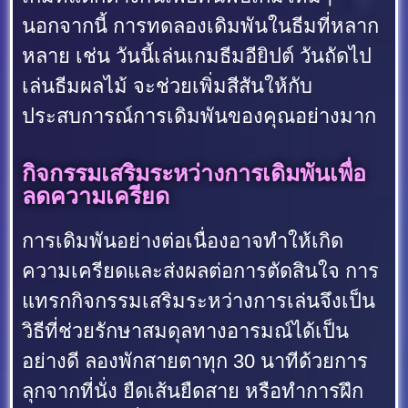
นอกจากนี้ การทดลองเดิมพันในธีมที่หลาก
หลาย เช่น วันนี้เล่นเกมธีมอียิปต์ วันถัดไป
เล่นธีมผลไม้ จะช่วยเพิ่มสีสันให้กับ
ประสบการณ์การเดิมพันของคุณอย่างมาก
กิจกรรมเสริมระหว่างการเดิมพันเพื่อ
ลดความเครียด
การเดิมพันอย่างต่อเนื่องอาจทำให้เกิด
ความเครียดและส่งผลต่อการตัดสินใจ การ
แทรกกิจกรรมเสริมระหว่างการเล่นจึงเป็น
วิธีที่ช่วยรักษาสมดุลทางอารมณ์ได้เป็น
อย่างดี ลองพักสายตาทุก 30 นาทีด้วยการ
ลุกจากที่นั่ง ยืดเส้นยืดสาย หรือทำการฝึก