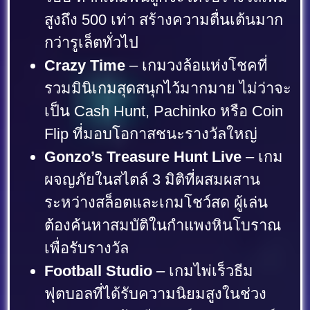
สูงถึง 500 เท่า สร้างความตื่นเต้นมาก
กว่ารูเล็ตทั่วไป
Crazy Time
– เกมวงล้อแห่งโชคที่
รวมมินิเกมสุดสนุกไว้มากมาย ไม่ว่าจะ
เป็น Cash Hunt, Pachinko หรือ Coin
Flip ที่มอบโอกาสชนะรางวัลใหญ่
Gonzo’s Treasure Hunt Live
– เกม
ผจญภัยในสไตล์ 3 มิติที่ผสมผสาน
ระหว่างสล็อตและเกมโชว์สด ผู้เล่น
ต้องค้นหาสมบัติในกำแพงหินโบราณ
เพื่อรับรางวัล
Football Studio
– เกมไพ่เร็วธีม
ฟุตบอลที่ได้รับความนิยมสูงในช่วง