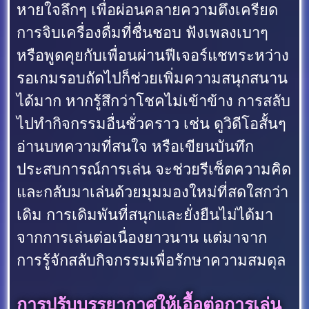
หายใจลึกๆ เพื่อผ่อนคลายความตึงเครียด
การจิบเครื่องดื่มที่ชื่นชอบ ฟังเพลงเบาๆ
หรือพูดคุยกับเพื่อนผ่านฟีเจอร์แชทระหว่าง
รอเกมรอบถัดไปก็ช่วยเพิ่มความสนุกสนาน
ได้มาก หากรู้สึกว่าโชคไม่เข้าข้าง การสลับ
ไปทำกิจกรรมอื่นชั่วคราว เช่น ดูวิดีโอสั้นๆ
อ่านบทความที่สนใจ หรือเขียนบันทึก
ประสบการณ์การเล่น จะช่วยรีเซ็ตความคิด
และกลับมาเล่นด้วยมุมมองใหม่ที่สดใสกว่า
เดิม การเดิมพันที่สนุกและยั่งยืนไม่ได้มา
จากการเล่นต่อเนื่องยาวนาน แต่มาจาก
การรู้จักสลับกิจกรรมเพื่อรักษาความสมดุล
การปรับบรรยากาศให้เอื้อต่อการเล่น