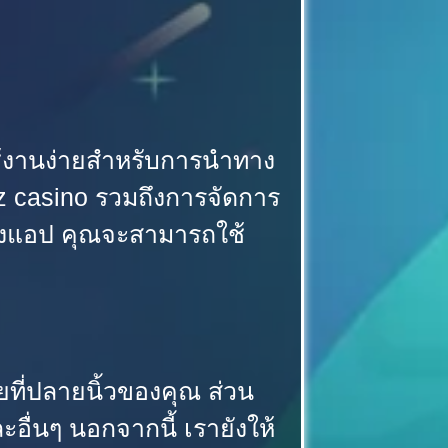
ช้งานง่ายสำหรับการนำทาง
Ez casino รวมถึงการจัดการ
ของแอป คุณจะสามารถใช้
ยที่ปลายนิ้วของคุณ ส่วน
อื่นๆ นอกจากนี้ เรายังให้