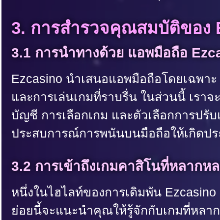
3. การสำรวจคุณสมบัติของ E
3.1 การนำทางด้วย แอพมือถือ Ezc
Ezcasino นำเสนอแอพมือถือโดยเฉพาะ ซ
และการเล่นเกมที่ราบรื่น ในส่วนนี้ เร
บัญชี การเลือกเกม และตัวเลือกการปรั
ประสบการณ์การพนันบนมือถือให้เกิดประ
3.2 การเข้าถึงเกมคาสิโนที่หลากห
หนึ่งในไฮไลท์ของการเดิมพัน Ezcasino ผ
ย่อยนี้จะแนะนำคุณให้รู้จักกับเกมที่หลา