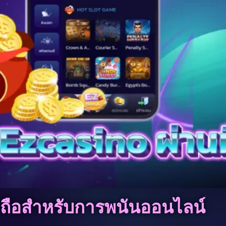
ือถือสำหรับการพนันออนไลน์