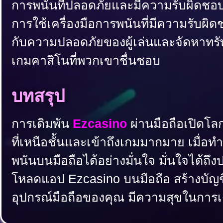
การพนันที่ปลอดภัยและมีความรับผิดชอบ 
การใช้เครื่องมือการพนันที่มีความรับ
กับความปลอดภัยของผู้เล่นและจัดหาทรัพย
เกมคาสิโนที่พวกเขาชื่นชอบ
บทสรุป
การเดิมพัน
Ezcasino
ผ่านมือถือเปิดโล
ที่เหนือชั้นและเข้าถึงเกมมากมาย เมื่อทำ
พนันบนมือถือได้อย่างมั่นใจ มั่นใจได้ถึง
โหลดแอป Ezcasino บนมือถือ สร้างบัญ
อุปกรณ์มือถือของคุณ มีความสุขในการเด