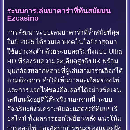
ระบบการเล่นบาคาร่าที่ทันสมัยบน
Ezcasino
การพัฒนาระบบเล่นบาคาร่าที่ล้ำสมัยที่สุด
ในปี 2025 ได้รวมเอาเทคโนโลยีล่าสุดมา
ใช้อย่างลงตัว ด้วยระบบสตรีมมิ่งแบบ Ultra
HD ที่รองรับความละเอียดสูงถึง 8K พร้อม
มุมกล้องหลากหลายที่ผู้เล่นสามารถเลือกได้
ตามต้องการ ทำให้เห็นรายละเอียดของไพ่
และการแจกไพ่ของดีลเลอร์ได้อย่างชัดเจน
เสมือนนั่งอยู่ที่โต๊ะจริง นอกจากนี้ ระบบ
อัจฉริยะยังวิเคราะห์และแสดงสถิติแบบเรี
ยลไทม์ ทั้งผลการออกไพ่ย้อนหลัง แนวโน้ม
การออกไพ่ และอัตราการชนะของแต่ละฝั่ง