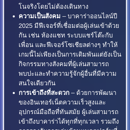
โนจริงโดยไม่ต้องเดินทาง
ความเป็นสังคม
– บาคาร่าออนไลน์ปี
2025 มีฟีเจอร์ที่เชื่อมต่อผู้เล่นเข้าด้วย
กัน เช่น ห้องแชท ระบบแชร์โต๊ะกับ
เพื่อน และฟีเจอร์โซเชียลต่างๆ ทำให้
เกมนี้ไม่เพียงเป็นการเดิมพันแต่ยังเป็น
กิจกรรมทางสังคมที่ผู้เล่นสามารถ
พบปะและทำความรู้จักผู้อื่นที่มีความ
สนใจเดียวกัน
การเข้าถึงที่สะดวก
– ด้วยการพัฒนา
ของอินเทอร์เน็ตความเร็วสูงและ
อุปกรณ์มือถือที่ทันสมัย ผู้เล่นสามารถ
เข้าถึงบาคาร่าได้ทุกที่ทุกเวลา รวมถึง