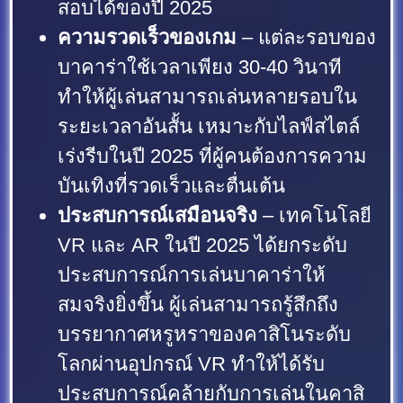
สอบได้ของปี 2025
ความรวดเร็วของเกม
– แต่ละรอบของ
บาคาร่าใช้เวลาเพียง 30-40 วินาที
ทำให้ผู้เล่นสามารถเล่นหลายรอบใน
ระยะเวลาอันสั้น เหมาะกับไลฟ์สไตล์
เร่งรีบในปี 2025 ที่ผู้คนต้องการความ
บันเทิงที่รวดเร็วและตื่นเต้น
ประสบการณ์เสมือนจริง
– เทคโนโลยี
VR และ AR ในปี 2025 ได้ยกระดับ
ประสบการณ์การเล่นบาคาร่าให้
สมจริงยิ่งขึ้น ผู้เล่นสามารถรู้สึกถึง
บรรยากาศหรูหราของคาสิโนระดับ
โลกผ่านอุปกรณ์ VR ทำให้ได้รับ
ประสบการณ์คล้ายกับการเล่นในคาสิ