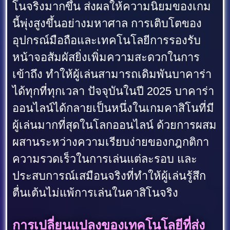
โนจริงมากขึ้น ส่งผลให้ความนิยมของเกม
นี้พุ่งสูงขึ้นอย่างมหาศาล การเติบโตของ
อุปกรณ์มือถือและเทคโนโลยีการรองรับ
หน้าจอสัมผัสยิ่งเพิ่มความสะดวกในการ
เข้าถึง ทำให้ผู้เล่นสามารถเดิมพันบาคาร่า
ได้ทุกที่ทุกเวลา ปัจจุบันในปี 2025 บาคาร่า
ออนไลน์ได้กลายเป็นหนึ่งในเกมคาสิโนที่มี
ผู้เล่นมากที่สุดในโลกออนไลน์ ด้วยการผสม
ผสานระหว่างความเรียบง่ายของกฎกติกา
ความรวดเร็วในการเล่นแต่ละรอบ และ
ประสบการณ์เสมือนจริงที่ทำให้ผู้เล่นรู้สึก
ตื่นเต้นไม่แพ้การเล่นในคาสิโนจริง
การเปลี่ยนแปลงของเทคโนโลยีที่ส่ง