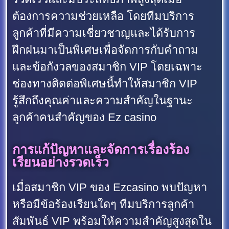
ต้องการความช่วยเหลือ โดยทีมบริการ
ลูกค้าที่มีความเชี่ยวชาญและได้รับการ
ฝึกฝนมาเป็นพิเศษเพื่อจัดการกับคำถาม
และข้อกังวลของสมาชิก VIP โดยเฉพาะ
ช่องทางติดต่อพิเศษนี้ทำให้สมาชิก VIP
รู้สึกถึงคุณค่าและความสำคัญในฐานะ
ลูกค้าคนสำคัญของ Ez casino
การแก้ปัญหาและจัดการเรื่องร้อง
เรียนอย่างรวดเร็ว
เมื่อสมาชิก VIP ของ Ezcasino พบปัญหา
หรือมีข้อร้องเรียนใดๆ ทีมบริการลูกค้า
สัมพันธ์ VIP พร้อมให้ความสำคัญสูงสุดใน