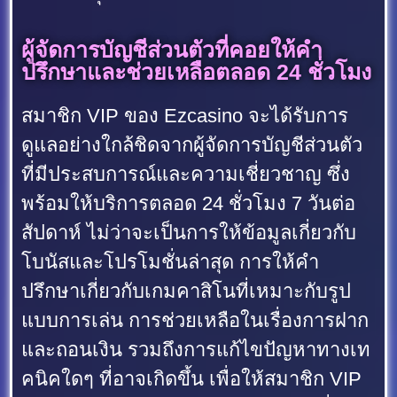
ผู้จัดการบัญชีส่วนตัวที่คอยให้คำ
ปรึกษาและช่วยเหลือตลอด 24 ชั่วโมง
สมาชิก VIP ของ Ezcasino จะได้รับการ
ดูแลอย่างใกล้ชิดจากผู้จัดการบัญชีส่วนตัว
ที่มีประสบการณ์และความเชี่ยวชาญ ซึ่ง
พร้อมให้บริการตลอด 24 ชั่วโมง 7 วันต่อ
สัปดาห์ ไม่ว่าจะเป็นการให้ข้อมูลเกี่ยวกับ
โบนัสและโปรโมชั่นล่าสุด การให้คำ
ปรึกษาเกี่ยวกับเกมคาสิโนที่เหมาะกับรูป
แบบการเล่น การช่วยเหลือในเรื่องการฝาก
และถอนเงิน รวมถึงการแก้ไขปัญหาทางเท
คนิคใดๆ ที่อาจเกิดขึ้น เพื่อให้สมาชิก VIP