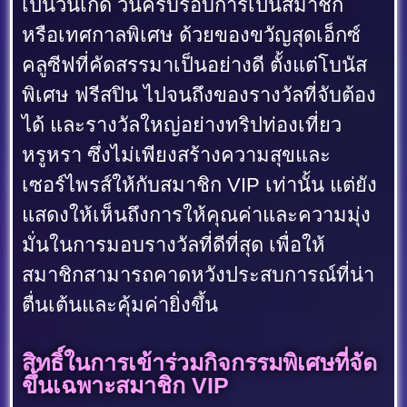
เป็นวันเกิด วันครบรอบการเป็นสมาชิก
หรือเทศกาลพิเศษ ด้วยของขวัญสุดเอ็กซ์
คลูซีฟที่คัดสรรมาเป็นอย่างดี ตั้งแต่โบนัส
พิเศษ ฟรีสปิน ไปจนถึงของรางวัลที่จับต้อง
ได้ และรางวัลใหญ่อย่างทริปท่องเที่ยว
หรูหรา ซึ่งไม่เพียงสร้างความสุขและ
เซอร์ไพรส์ให้กับสมาชิก VIP เท่านั้น แต่ยัง
แสดงให้เห็นถึงการให้คุณค่าและความมุ่ง
มั่นในการมอบรางวัลที่ดีที่สุด เพื่อให้
สมาชิกสามารถคาดหวังประสบการณ์ที่น่า
ตื่นเต้นและคุ้มค่ายิ่งขึ้น
สิทธิ์ในการเข้าร่วมกิจกรรมพิเศษที่จัด
ขึ้นเฉพาะสมาชิก VIP