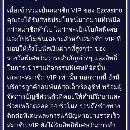
เมื่อเข้าร่วมเป็นสมาชิก VIP ของ Ezcasino
คุณจะได้รับสิทธิประโยชน์มากมายที่เหนือ
กว่าสมาชิกทั่วไป ไม่ว่าจะเป็นโบนัสพิเศษ
และโปรโมชั่นเฉพาะสำหรับสมาชิก VIP ที่
มอบให้ทั้งโบนัสเงินฝากที่สูงกว่า ของ
รางวัลพิเศษในวาระสำคัญต่างๆ และสิทธิ์
ในการเข้าร่วมกิจกรรมพิเศษที่จัดขึ้น
เฉพาะสมาชิก VIP เท่านั้น นอกจากนี้ ยังมี
บริการลูกค้าสัมพันธ์สุดเอ็กซ์คลูซีฟ พร้อมผู้
จัดการบัญชีส่วนตัวที่คอยให้คำปรึกษาและ
ช่วยเหลือตลอด 24 ชั่วโมง รวมถึงช่องทาง
ติดต่อพิเศษและการแก้ปัญหาอย่างรวดเร็ว
สมาชิก VIP ยังได้รับสิทธิพิเศษในการทำ