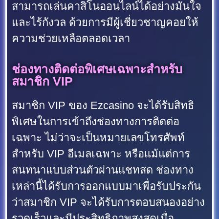
สามารถเล่นคาสิโนออนไลน์ได้อย่างมั่นใจ
และไร้กังวล ด้วยการมีผู้เชี่ยวชาญคอยให้
ความช่วยเหลือตลอดเวลา
ช่องทางติดต่อพิเศษเฉพาะสำหรับ
สมาชิก VIP
สมาชิก VIP ของ Ezcasino จะได้รับสิทธิ
พิเศษในการเข้าถึงช่องทางการติดต่อ
เฉพาะ ไม่ว่าจะเป็นหมายเลขโทรศัพท์
สำหรับ VIP อีเมลเฉพาะ หรือแม้แต่การ
สนทนาแบบส่วนตัวผ่านแชทสด ช่องทาง
เหล่านี้ได้รับการออกแบบมาเพื่อรับประกัน
ว่าสมาชิก VIP จะได้รับการตอบสนองอย่าง
รวดเร็วและมีประสิทธิภาพสูงสุดเมื่อ